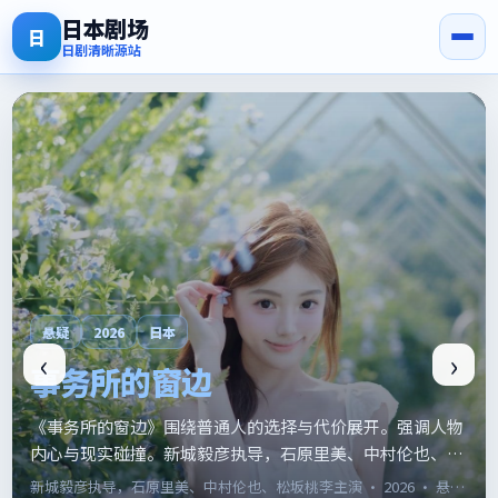
日本剧场
日
日剧清晰源站
科幻
2016
日本
‹
›
温泉町的约定
《温泉町的约定》围绕普通人的选择与代价展开。强调人物
内心与现实碰撞。西广志郎执导，绫濑遥、浜辺美波、有村
架纯等主演。口碑与话题度兼具，适合安利给朋友。
西广志郎
执导，
绫濑遥、浜辺美波、有村架纯
主演 ·
2016
·
科幻
·