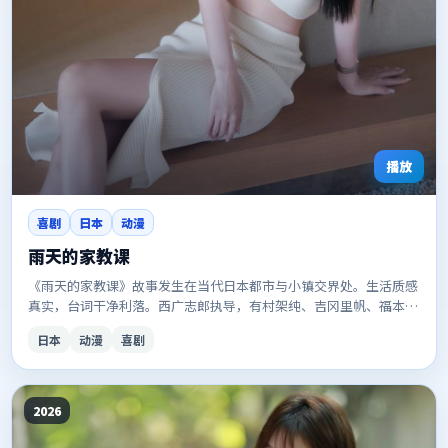
播放
喜剧
日本
动漫
雨天的家教课
《雨天的家教课》故事发生在当代日本都市与小镇交界处。生活质感
真实，台词干净利落。西广志郎执导，有村架纯、吉冈里帆、福本莉
子等主演。适合想一口气看完的观众。
日本
动漫
喜剧
2026