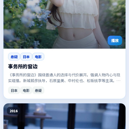
播放
悬疑
日本
电影
事务所的窗边
《事务所的窗边》围绕普通人的选择与代价展开。强调人物内心与现
实碰撞。新城毅彦执导，石原里美、中村伦也、松坂桃李等主演。口
碑与话题度兼具，适合安利给朋友。
日本
电影
悬疑
2016