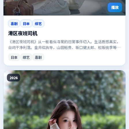
播放
喜剧
日本
综艺
港区夜班司机
《港区夜班司机》从一桩看似寻常的日常事件切入。生活质感真实，
台词干净利落。金井纮执导，山田裕贵、坂口健太郎、松坂桃李等主
演。更新稳定，画质清晰，适合夜间补剧。
日本
综艺
喜剧
2026