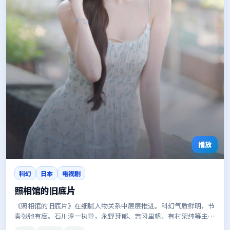
播放
科幻
日本
电视剧
照相馆的旧底片
《照相馆的旧底片》在细腻人物关系中层层推进。科幻气质鲜明，节
奏张弛有度。石川淳一执导，永野芽郁、吉冈里帆、有村架纯等主
演。更新稳定，画质清晰，适合夜间补剧。