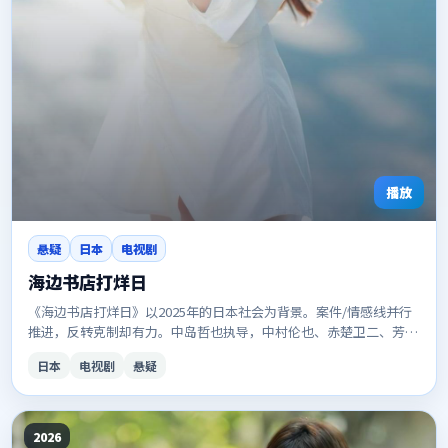
播放
悬疑
日本
电视剧
海边书店打烊日
《海边书店打烊日》以2025年的日本社会为背景。案件/情感线并行
推进，反转克制却有力。中岛哲也执导，中村伦也、赤楚卫二、芳根
京子等主演。口碑与话题度兼具，适合安利给朋友。
日本
电视剧
悬疑
2026